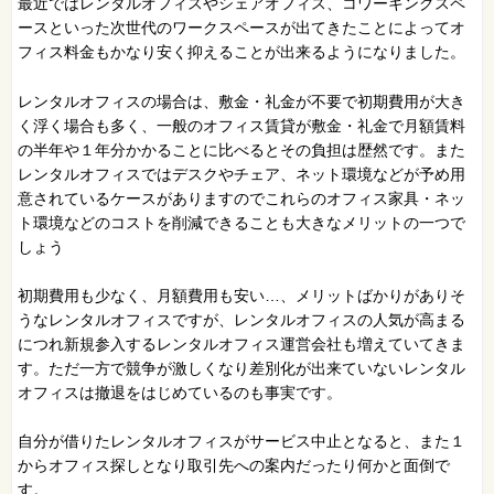
最近ではレンタルオフィスやシェアオフィス、コワーキングスペ
ースといった次世代のワークスペースが出てきたことによってオ
フィス料金もかなり安く抑えることが出来るようになりました。
レンタルオフィスの場合は、敷金・礼金が不要で初期費用が大き
く浮く場合も多く、一般のオフィス賃貸が敷金・礼金で月額賃料
の半年や１年分かかることに比べるとその負担は歴然です。また
レンタルオフィスではデスクやチェア、ネット環境などが予め用
意されているケースがありますのでこれらのオフィス家具・ネッ
ト環境などのコストを削減できることも大きなメリットの一つで
しょう
初期費用も少なく、月額費用も安い…、メリットばかりがありそ
うなレンタルオフィスですが、レンタルオフィスの人気が高まる
につれ新規参入するレンタルオフィス運営会社も増えていてきま
す。ただ一方で競争が激しくなり差別化が出来ていないレンタル
オフィスは撤退をはじめているのも事実です。
自分が借りたレンタルオフィスがサービス中止となると、また１
からオフィス探しとなり取引先への案内だったり何かと面倒で
す。