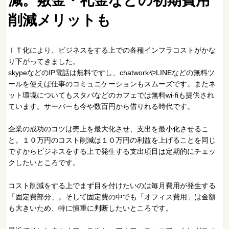
減。敷金・礼金などの初期費用
削減メリットも
ＩＴ化により、ビジネスをする上での各種インフラコストがかな
り下がってきました。
skypeなどのIP電話は無料ですし、chatworkやLINEなどの無料ツ
ールを使えば仕事のコミュニケーションもスムーズです。またネ
ット環境についてもスタバなどのカフェでは無料wi-fiも提供され
ています。サーバーも今や数百円から借りれる時代です。
企業の成功のコツは売上を最大化させ、支出を最小化させるこ
と。１０万円のコスト削減は１０万円の利益を上げることを同じ
ですからビジネスをする上で発生する支出項目は定期的にチェッ
クしたいところです。
コスト削減をする上でまず目を付けたいのは毎月費用が発生する
「固定費部分」。そして固定費の中でも「オフィス費用」は金額
も大きいため、特に慎重に判断したいところです。