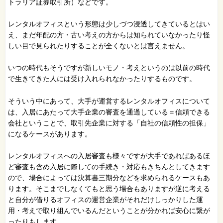
トラリア証券取引所）などです。
レンタルオフィスという形態は少しづつ浸透してきているとはい
え、まだ年配の方・古い考えの方からは知られていなかったり怪
しい目で見られたりすることが全くないとは言えません。
いつの時代もそうですが新しいモノ・考えというのは以前の時代
で生きてきた人には受け入れられなかったりするものです。
そういう中にあって、大手が運営するレンタルオフィスについて
は、入居にあたって大手企業の審査を通過している＝信頼できる
会社ということで、取引先企業に対する「自社の信頼性の担保」
になるケースがあります。
レンタルオフィスへの入居審査も様々ですが大手であればあるほ
ど審査も含め入居に際しての手続き・対応もきちんとしてきます
ので、場合によっては決算書三期分などを求められるケースもあ
ります。そこまでしなくてもと思う場合もありますが逆に考える
と自分が借りるオフィスの運営企業がそれだけしっかりした運
用・考えで取り組んでいるんだということが分かれば安心に繋が
ったりもします。