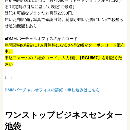
住所利用のみの場合は、月額660円（ネットショップ運営におけ
る”特定商取引法に基づく表記”に最適）
登記も可能なプランだと月額2,530円。
届いた郵便物は写真で確認可能。荷物が届いた際にLINEでお知ら
せ通知機能もあり
■DMMバーチャルオフィスの紹介コード
年間契約の場合に1ヵ月無料になるお得な紹介クーポンコード配布
中。
申込フォームの「紹介コード」入力欄に【
RGU567
】を明記くだ
さい
↓ ↓ ↓
DMMバーチャルオフィスの詳細・申し込みはこちら
ワンストップビジネスセンター
池袋