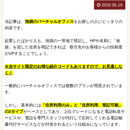
2026.06.19
当記事は、
池袋のバーチャルオフィス
をお探しの人にピッタリの
内容です。
起業したばかり人も、池袋の一等地で登記し、HPや名刺に「池
袋」を冠した住所を明記できれば、取引先やお客様からの信頼度
がUPすることでしょう。
※当サイト限定のお得な紹介コードもありますので、お見逃しな
く！
一般的にバーチャルオフィスでは複数のプランが用意されていま
す。
しかし、基本的には
「住所利用のみ」と「住所利用、登記可能」
の2タイプ
がベースとしてあり、上位グレードになると電話転送サ
ービスや、電話を専門スタッフが代行して応対してくれる電話秘
書代行サービスなどが付加されるという仕組みになっています。