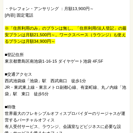
・テレフォン・アンサリング ：月額13,900円～
[内容] 固定電話
※「住所利用のみ」のプランは無し。「住所利用/法人登記」の最
安プランは月額21,500円～。ワークスペース（ラウンジ）も使え
るプランは月額34,900円～
■登記住所
東京都豊島区南池袋1-16-15 ダイヤゲート池袋 4F,5F
■交通アクセス
西武池袋線「池袋」駅 西武南口 徒歩1分
JR・東武東上線・東京メトロ副都心線、有楽町線、丸ノ内線「池
袋」駅 東口 徒歩5分
■特徴
世界最大のフレキシブルオフィスプロバイダーのリージャスが運
営するバーチャルオフィス
有人受付サービス、ラウンジ、会議室などビジネスに必要な設