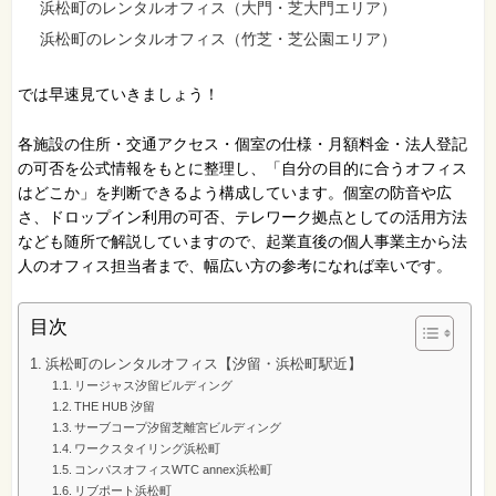
浜松町のレンタルオフィス（大門・芝大門エリア）
浜松町のレンタルオフィス（竹芝・芝公園エリア）
では早速見ていきましょう！
各施設の住所・交通アクセス・個室の仕様・月額料金・法人登記
の可否を公式情報をもとに整理し、「自分の目的に合うオフィス
はどこか」を判断できるよう構成しています。個室の防音や広
さ、ドロップイン利用の可否、テレワーク拠点としての活用方法
なども随所で解説していますので、起業直後の個人事業主から法
人のオフィス担当者まで、幅広い方の参考になれば幸いです。
目次
浜松町のレンタルオフィス【汐留・浜松町駅近】
リージャス汐留ビルディング
THE HUB 汐留
サーブコープ汐留芝離宮ビルディング
ワークスタイリング浜松町
コンパスオフィスWTC annex浜松町
リブポート浜松町