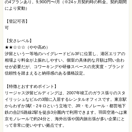
の4プランあり。9,900円〜/月（※24ヶ月契約時の料金。契約期間
により変動）
【登記可否】
可
【安さレベル】
★★☆☆☆（やや高め）
汐留という一等地のハイグレードビル3Fに位置し、港区エリアの
相場より料金が上振れしやすい。個室の具体的な月額は問い合わ
せが必要だが、コワーキングや研修スペースの充実度・ブランド
信頼性を踏まえると納得感のある価格設定。
【特徴とおすすめポイント】
リージャス汐留ビルディングは、2007年竣工のガラス張りのスタ
イリッシュなビルの3階に入居するレンタルオフィスです。東京駅
からわずか3駅・2キロという立地で、JR・モノレール・都営地下
鉄の合計5路線2駅を徒歩3分圏内で利用できます。羽田空港へは東
京モノレールで約24分と、海外出張や国内旅出張が多い企業にと
って非常に使いやすい拠点です。