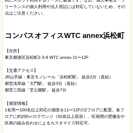
間にスポット利用するケースに最適です。なお、個人事業主・フ
リーランスの個人利用や法人登記には対応していないため、その
点はご注意ください。
コンパスオフィスWTC annex浜松町
【住所】
東京都港区浜松町2-3-8 WTC annex 11〜12F
【交通アクセス】
JR山手線・東京モノレール「浜松町駅」 徒歩2分（直結）
都営浅草線「大門駅」 徒歩3分（直結）
都営三田線「芝公園駅」 徒歩7分
【個室情報】
1名用〜100名以上対応の個室を11〜12Fの2フロアに配置。各フ
ロアに約200㎡のラウンジ（50名以上収容）。区画間の壁撤去や
区画の組み合わせによるカスタマイズ対応可。