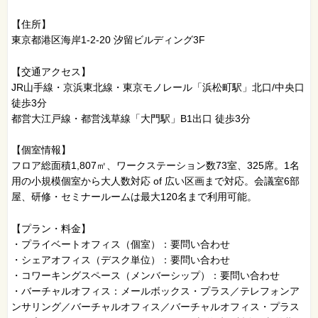
【住所】
東京都港区海岸1-2-20 汐留ビルディング3F
【交通アクセス】
JR山手線・京浜東北線・東京モノレール「浜松町駅」北口/中央口
徒歩3分
都営大江戸線・都営浅草線「大門駅」B1出口 徒歩3分
【個室情報】
フロア総面積1,807㎡、ワークステーション数73室、325席。1名
用の小規模個室から大人数対応 of 広い区画まで対応。会議室6部
屋、研修・セミナールームは最大120名まで利用可能。
【プラン・料金】
・プライベートオフィス（個室）：要問い合わせ
・シェアオフィス（デスク単位）：要問い合わせ
・コワーキングスペース（メンバーシップ）：要問い合わせ
・バーチャルオフィス：メールボックス・プラス／テレフォンア
ンサリング／バーチャルオフィス／バーチャルオフィス・プラス