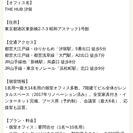
【オフィス名】
THE HUB 汐留
【住所】
東京都港区東新橋2-7-3 昭和アステック1号館
【交通アクセス】
都営大江戸線・ゆりかもめ「汐留駅」5番出口 徒歩5分
都営大江戸線・都営浅草線「大門駅」A2出口 徒歩7分
JR山手線他「新橋駅」烏森口 徒歩8分
JR山手線・東京モノレール「浜松町駅」北口 徒歩9分
【個室情報】
1名用〜最大14名用の個室オフィス多数。7階建てビル全体がレン
タルスペース（2017年リノベーション済み）。全室家具付き・イ
ンターネット完備。ブース席（予約制）、会議室（最大8名）、応
接室も設置。
【プラン・料金】
・個室オフィス：要問合せ（1名〜10名用）