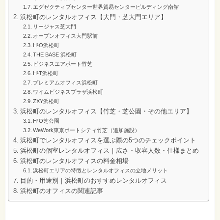
エグゼクティブセンター世界貿易センタービルディング南館
浜松町のレンタルオフィス【大門・芝大門エリア】
リージャス芝大門
オープンオフィス大門駅前
H¹O浜松町
THE BASE 浜松町
ビジネスエアポート竹芝
H¹T浜松町
プレミアムオフィス浜松町
ワイムビジネスプラザ浜松町
ZXY浜松町
浜松町のレンタルオフィス【竹芝・芝公園・その他エリア】
H¹O芝公園
WeWork東京ポートシティ竹芝（追加施設）
浜松町でレンタルオフィスを選ぶ際の5つのチェックポイント
浜松町の個室レンタルオフィス｜広さ・収容人数・仕様まとめ
浜松町のレンタルオフィスの料金相場
浜松町エリアの特徴とレンタルオフィスの立地メリット
目的・用途別｜浜松町のおすすめレンタルオフィス
浜松町のオフィスの関連記事