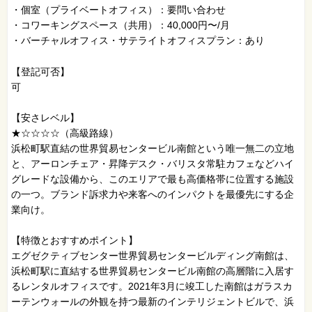
・個室（プライベートオフィス）：要問い合わせ
・コワーキングスペース（共用）：40,000円〜/月
・バーチャルオフィス・サテライトオフィスプラン：あり
【登記可否】
可
【安さレベル】
★☆☆☆☆（高級路線）
浜松町駅直結の世界貿易センタービル南館という唯一無二の立地
と、アーロンチェア・昇降デスク・バリスタ常駐カフェなどハイ
グレードな設備から、このエリアで最も高価格帯に位置する施設
の一つ。ブランド訴求力や来客へのインパクトを最優先にする企
業向け。
【特徴とおすすめポイント】
エグゼクティブセンター世界貿易センタービルディング南館は、
浜松町駅に直結する世界貿易センタービル南館の高層階に入居す
るレンタルオフィスです。2021年3月に竣工した南館はガラスカ
ーテンウォールの外観を持つ最新のインテリジェントビルで、浜