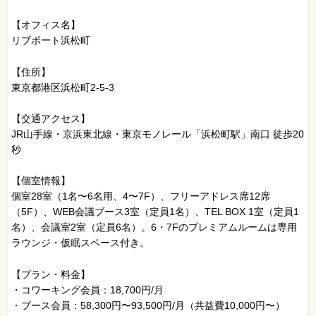
【オフィス名】
リブポート浜松町
【住所】
東京都港区浜松町2-5-3
【交通アクセス】
JR山手線・京浜東北線・東京モノレール「浜松町駅」南口 徒歩20
秒
【個室情報】
個室28室（1名〜6名用、4〜7F）、フリーアドレス席12席
（5F）、WEB会議ブース3室（定員1名）、TEL BOX 1室（定員1
名）、会議室2室（定員6名）。6・7Fのプレミアムルームは専用
ラウンジ・仮眠スペース付き。
【プラン・料金】
・コワーキング会員：18,700円/月
・ブース会員：58,300円〜93,500円/月（共益費10,000円〜）