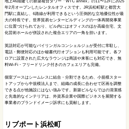
地上46階建ての新築複合タワー「WTC annex」の11〜12Fに2025
年2月オープンしたレンタルオフィスです。JR浜松町駅と都営大
門駅に直結し、6路線が利用できるという圧倒的な立地優位性が最
大の特長です。世界貿易センタービルディングの一体再開発事業
に位置づけられており、ビル内にはオフィスのほか高級住宅、文
化芸術ホールが併設された複合エリアの一角を担います。
英語対応が可能なバイリンガルコンシェルジュが受付に常駐し、
電話・郵便対応のほか秘書代行オプションも利用可能です。各フ
ロアに設置された広大なラウンジは商談や来客にも対応でき、無
料Wi-Fi・フリードリンク付きのカフェエリアも完備。
個室ブースはシームレスに結合・分割できるため、小規模スター
トアップから中規模法人まで、組織の成長に合わせて区画を調整
できる点が他施設にはない強みです。新築ビルならではの清潔感
と先進的なインテリアは、外資系企業や国際ビジネスを展開する
事業者のブランドイメージ訴求にも貢献します。
リブポート浜松町