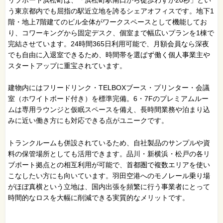
う東京都内でも屈指の駅近立地を誇るシェアオフィスです。地下1
階・地上7階建てのビル全体がワークスペースとして機能してお
り、コワーキングから固定デスク、個室まで幅広いプランを1棟で
完結させています。24時間365日利用可能で、月額会員なら深夜
でも自由に入退室できるため、時間帯を選ばず働く個人事業主や
スタートアップに重宝されています。
建物内にはフリードリンク・TELBOXブース・プリンター・会議
室（ホワイトボード付き）を標準完備。6・7Fのプレミアムルー
ムは専用ラウンジと仮眠スペースを備え、長時間業務や泊まり込
みに近い働き方にも対応できる点がユニークです。
トランクルームも併設されているため、自社製品のサンプルや資
料の保管場所としても活用できます。品川・新横浜・松戸の各リ
ブポート拠点との相互利用が可能で、首都圏で複数エリアを使い
こなしたい方にも向いています。羽田空港へのモノレール乗り場
がほぼ真横という立地は、国内出張を頻繁に行う事業者にとって
時間的なロスを大幅に削減できる実質的なメリットです。