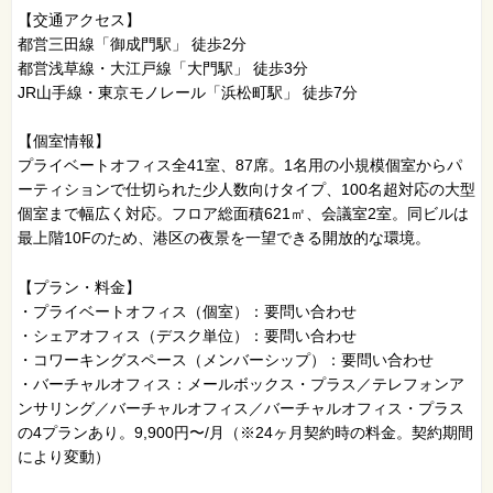
【交通アクセス】
都営三田線「御成門駅」 徒歩2分
都営浅草線・大江戸線「大門駅」 徒歩3分
JR山手線・東京モノレール「浜松町駅」 徒歩7分
【個室情報】
プライベートオフィス全41室、87席。1名用の小規模個室からパ
ーティションで仕切られた少人数向けタイプ、100名超対応の大型
個室まで幅広く対応。フロア総面積621㎡、会議室2室。同ビルは
最上階10Fのため、港区の夜景を一望できる開放的な環境。
【プラン・料金】
・プライベートオフィス（個室）：要問い合わせ
・シェアオフィス（デスク単位）：要問い合わせ
・コワーキングスペース（メンバーシップ）：要問い合わせ
・バーチャルオフィス：メールボックス・プラス／テレフォンア
ンサリング／バーチャルオフィス／バーチャルオフィス・プラス
の4プランあり。9,900円〜/月（※24ヶ月契約時の料金。契約期間
により変動）