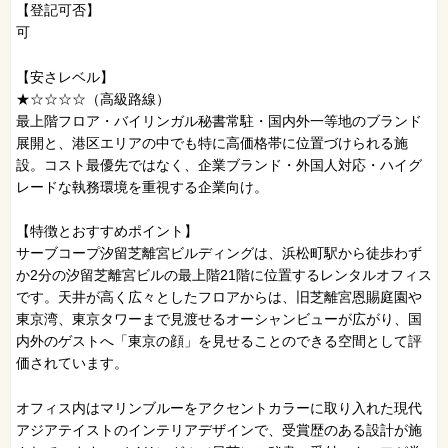
【登記可否】
可
【安さレベル】
★☆☆☆☆（高級路線）
最上階フロア・バイリンガル秘書常駐・国内外一等地のブランド
展開と、港区エリアの中でも特に高価格帯に位置づけられる施
設。コスト最優先ではなく、企業ブランド・外国人対応・ハイグ
レードな執務環境を重視する企業向け。
【特徴とおすすめポイント】
サーブコープ汐留芝離宮ビルディングは、浜松町駅から徒歩わず
か2分の汐留芝離宮ビルの最上階21階に位置するレンタルオフィス
です。天井が高く広々としたフロアからは、旧芝離宮恩賜庭園や
東京湾、東京タワーまで見渡せるオーシャンビューが広がり、国
内外のゲストへ「東京の顔」を見せることのできる空間として評
価されています。
オフィス内はマリンブルーをアクセントカラーに取り入れた現代
アジアテイストのインテリアデザインで、受賞歴のある設計が施