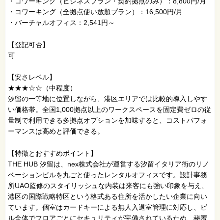
・コワーキング（ビジネスプラン・契約拠点のみ）：8,800円/月
・コワーキング（全拠点使い放題プラン）：16,500円/月
・バーチャルオフィス：2,541円～
【登記可否】
可
【安さレベル】
★★★☆☆（中程度）
汐留の一等地に位置しながら、港区エリアでは比較的導入しやす
い価格帯。全国1,000拠点以上のワークスペースを固定費ゼロの従
量制で利用できる多拠点オプションを加味すると、コストパフォ
ーマンスは高めと評価できる。
【特徴とおすすめポイント】
THE HUB 汐留は、nex株式会社が運営する汐留イタリア街のリノ
ベーションビルを丸ごと使ったレンタルオフィスです。設計事務
所UAO監修のスタイリッシュな内装は来客にも強い印象を与え、
港区の国際戦略特区という格式ある住所を活かしたい企業に向い
ています。個室はカードキーによる無人入退室管理に対応し、ビ
ル全体でフロアごとにセキュリティが完備されているため、秘匿