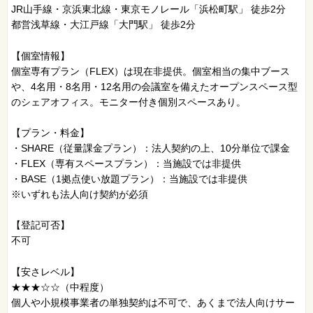
JR山手線・京浜東北線・東京モノレール「浜松町駅」 徒歩2分
都営浅草線・大江戸線「大門駅」 徒歩2分
【個室情報】
個室専有プラン（FLEX）は現在非提供。個室相当の集中ブース
や、4名用・8名用・12名用の会議室を備えたオープンスペース型
のシェアオフィス。モニター付き個別スペースあり。
【プラン・料金】
・SHARE（従量課金プラン）：法人契約の上、10分単位で課金
・FLEX（専有スペースプラン）：当施設では非提供
・BASE（1拠点使い放題プラン）：当施設では非提供
※いずれも法人向け契約が必須
【登記可否】
不可
【安さレベル】
★★★☆☆（中程度）
個人や小規模事業者の単独契約は不可で、あくまで法人向けサー