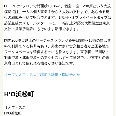
6F・7Fの2フロアで総面積1,135㎡、個室50室、298席という大規
模拠点は、一人の個人事業主から大人数の支社まで、あらゆる規
模の組織を一括で収容できます。1名用セミプライベートタイプは
起業直後のスモールスタートに、30名以上対応の大型個室は東京
支社・営業所開設にもそのまま活用できます。
国内200拠点以上のリージャスラウンジを平日9時〜18時の間は無
料で利用できる特典もあり、外出の多い営業担当者が全国各地で
ワークスペースを確保するのにも役立ちます。東京駅・品川駅・
羽田空港・成田空港へのアクセスもすべて良好で、地方本社の東
京窓口として使われる機会が多い施設です。
オープンオフィス大門駅前の詳細・問い合わせ
H¹O浜松町
【オフィス名】
H¹O浜松町