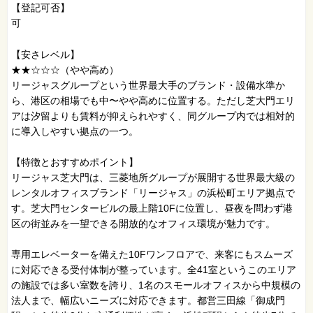
【登記可否】
可
【安さレベル】
★★☆☆☆（やや高め）
リージャスグループという世界最大手のブランド・設備水準か
ら、港区の相場でも中〜やや高めに位置する。ただし芝大門エリ
アは汐留よりも賃料が抑えられやすく、同グループ内では相対的
に導入しやすい拠点の一つ。
【特徴とおすすめポイント】
リージャス芝大門は、三菱地所グループが展開する世界最大級の
レンタルオフィスブランド「リージャス」の浜松町エリア拠点で
す。芝大門センタービルの最上階10Fに位置し、昼夜を問わず港
区の街並みを一望できる開放的なオフィス環境が魅力です。
専用エレベーターを備えた10Fワンフロアで、来客にもスムーズ
に対応できる受付体制が整っています。全41室というこのエリア
の施設では多い室数を誇り、1名のスモールオフィスから中規模の
法人まで、幅広いニーズに対応できます。都営三田線「御成門