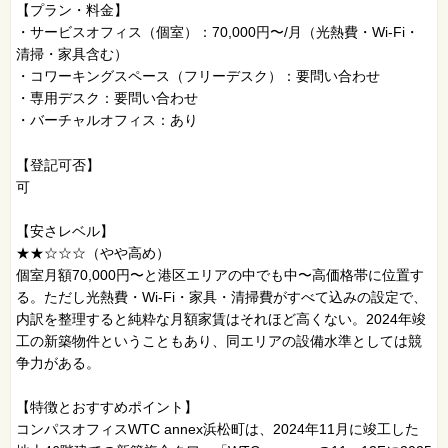
【プラン・料金】
・サービスオフィス（個室）：70,000円〜/月（光熱費・Wi-Fi・
清掃・家具含む）
・コワーキングスペース（フリーデスク）：要問い合わせ
・専用デスク：要問い合わせ
・バーチャルオフィス：あり
【登記可否】
可
【安さレベル】
★★☆☆☆（やや高め）
個室月額70,000円〜と港区エリアの中でも中〜高価格帯に位置す
る。ただし光熱費・Wi-Fi・家具・清掃費がすべて込みの設定で、
内訳を整理すると純粋な月額家賃はそれほど高くない。2024年竣
工の新築物件ということもあり、同エリアの設備水準としては競
争力がある。
【特徴とおすすめポイント】
コンパスオフィスWTC annex浜松町は、2024年11月に竣工した