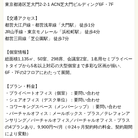
東京都港区芝大門2-2-1 ACN芝大門ビルディング6F・7F
【交通アクセス】
都営大江戸線・都営浅草線「大門駅」 徒歩1分
JR山手線・東京モノレール「浜松町駅」 徒歩4分
都営三田線「芝公園駅」 徒歩7分
【個室情報】
総面積1,135㎡、50室、298席、会議室2室。1名用セミプライベー
トタイプから5名以上対応の大型個室まで多彩な区画が揃い、
6F・7Fの2フロアにわたって展開。
【プラン・料金】
・プライベートオフィス（個室）：要問い合わせ
・シェアオフィス（デスク単位）：要問い合わせ
・コワーキングスペース（メンバーシップ）：要問い合わせ
・バーチャルオフィス：メールボックス・プラス／テレフォンア
ンサリング／バーチャルオフィス／バーチャルオフィス・プラス
の4プランあり。9,900円〜/月（※24ヶ月契約時の料金。契約期間
により変動）