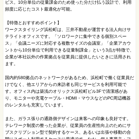
ビス。10分単位の従量課金のため使った分だけ払う設計で、利用
頻度に応じたコスト最適化が可能。
【特徴とおすすめポイント】
ワークスタイリング浜松町は、三井不動産が運営する法人向けサ
テライトオフィスです。「ソロワークに集中できる個別スペー
ス」「会議ニーズに対応する複数サイズの会議室」「企業アカウ
ントから10分単位で利用できる従量制課金」という3点が特徴で、
企業が本社以外の作業拠点を従業員に提供したいときに活用され
ます。
国内約580拠点のネットワークがあるため、浜松町で働く従業員だ
けでなく、他エリアからの来訪者も同じサービスを利用可能で
す。オフィス内は築浅のオリックス浜松町ビル3Fで清潔感があ
り、モニターや充電ケーブル・HDMI・マウスなどのPC周辺機器
のレンタルも充実しています。
また、ガラス張りの通路側デザインは来客への印象も良好です。
テレワーク制度の整った企業が、従業員の生産性向上のためにサ
ブスクリプション型で契約するケース、あるいは出張や移動の合