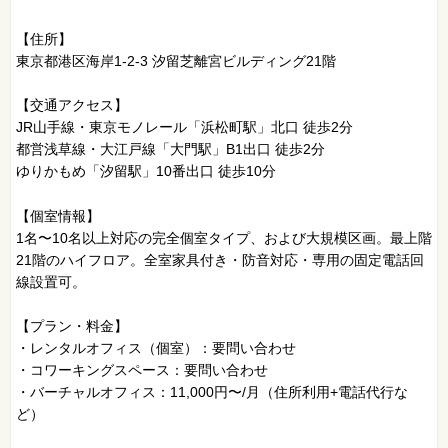
【住所】
東京都港区海岸1-2-3 汐留芝離宮ビルディング21階
【交通アクセス】
JR山手線・東京モノレール「浜松町駅」北口 徒歩2分
都営浅草線・大江戸線「大門駅」B1出口 徒歩2分
ゆりかもめ「汐留駅」10番出口 徒歩10分
【個室情報】
1名〜10名以上対応の完全個室タイプ、および大規模区画。最上階
21階のハイフロア。全室家具付き・防音対応・専用の固定電話回
線設置可。
【プラン・料金】
・レンタルオフィス（個室）：要問い合わせ
・コワーキングスペース：要問い合わせ
・バーチャルオフィス：11,000円〜/月（住所利用+電話代行な
ど）