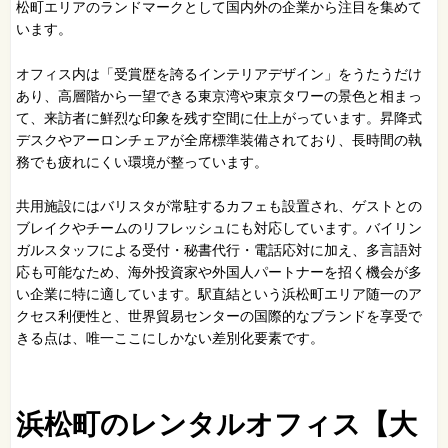
松町エリアのランドマークとして国内外の企業から注目を集めて
います。
オフィス内は「受賞歴を誇るインテリアデザイン」をうたうだけ
あり、高層階から一望できる東京湾や東京タワーの景色と相まっ
て、来訪者に鮮烈な印象を残す空間に仕上がっています。昇降式
デスクやアーロンチェアが全席標準装備されており、長時間の執
務でも疲れにくい環境が整っています。
共用施設にはバリスタが常駐するカフェも設置され、ゲストとの
ブレイクやチームのリフレッシュにも対応しています。バイリン
ガルスタッフによる受付・秘書代行・電話応対に加え、多言語対
応も可能なため、海外投資家や外国人パートナーを招く機会が多
い企業に特に適しています。駅直結という浜松町エリア随一のア
クセス利便性と、世界貿易センターの国際的なブランドを享受で
きる点は、唯一ここにしかない差別化要素です。
浜松町のレンタルオフィス【大