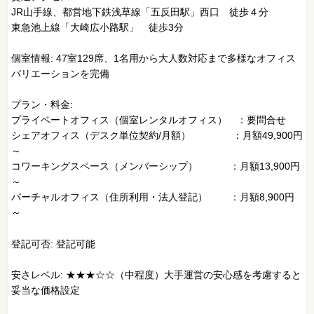
JR山手線、都営地下鉄浅草線「五反田駅」西口 徒歩４分
東急池上線「大崎広小路駅」 徒歩3分
個室情報: 47室129席、1名用から大人数対応まで多様なオフィス
バリエーションを完備
プラン・料金:
プライベートオフィス（個室レンタルオフィス） ：要問合せ
シェアオフィス（デスク単位契約/月額） ：月額49,900円
～
コワーキングスペース（メンバーシップ） ：月額13,900円
～
バーチャルオフィス（住所利用・法人登記） ：月額8,900円
～
登記可否: 登記可能
安さレベル: ★★★☆☆（中程度）大手運営の安心感を考慮すると
妥当な価格設定