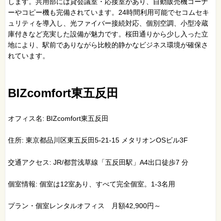
します。共用部には貸会議室・応接室があり、自動販売機コーナ
ーやコピー機も完備されています。24時間利用可能でセコムセキ
ュリティを導入し、光ファイバー接続対応、個別空調、小型冷蔵
庫付きなど充実した設備が魅力です。桜田通りから少し入った立
地により、駅前でありながら比較的静かなビジネス環境が確保さ
れています。
BIZcomfort東五反田
オフィス名: BIZcomfort東五反田
住所: 東京都品川区東五反田5-21-15 メタリオンOSビル3F
交通アクセス: JR/都営浅草線「五反田駅」A4出口徒歩7 分
個室情報: 個室は12室あり、すべて完全個室。1-3名用
プラン・個室レンタルオフィス 月額42,900円～