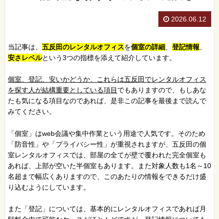
2026.06.12
当記事は、
五反田のレンタルオフィス
を
個室の詳細
、
登記情報
、
安さレベル
という3つの指標を添えて紹介しています。
個室、登記、安いかどうか、これらは五反田でレンタルオフィス
を探す人が結構重要としている項目
でもありますので、もしあな
たも気になる項目なのであれば、是非この記事を最後まで読んで
みてください。
「個室」はweb会議や集中作業という用途で人気です。そのため
「防音性」や「プライバシー性」が重視されますが、五反田の個
室レンタルオフィスでは、部屋の全てが壁で覆われた完全個室も
あれば、上部が空いた半個室もあります。また対象人数も1名～10
名超まで幅広くありますので、このあたりの情報をできるだけ盛
り込むようにしています。
また「登記」については、基本的にレンタルオフィスであれば月