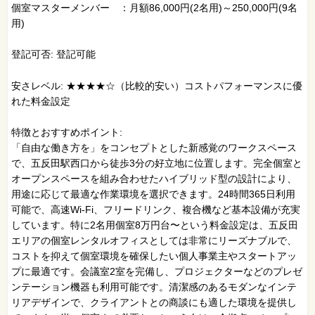
個室マスターメンバー ：月額86,000円(2名用)～250,000円(9名
用)
登記可否: 登記可能
安さレベル: ★★★★☆（比較的安い）コストパフォーマンスに優
れた料金設定
特徴とおすすめポイント:
「自由な働き方を」をコンセプトとした新感覚のワークスペース
で、五反田駅西口から徒歩3分の好立地に位置します。完全個室と
オープンスペースを組み合わせたハイブリッド型の設計により、
用途に応じて最適な作業環境を選択できます。24時間365日利用
可能で、高速Wi-Fi、フリードリンク、複合機など基本設備が充実
しています。特に2名用個室8万円台〜という料金設定は、五反田
エリアの個室レンタルオフィスとしては非常にリーズナブルで、
コストを抑えて個室環境を確保したい個人事業主やスタートアッ
プに最適です。会議室2室を完備し、プロジェクターなどのプレゼ
ンテーション機器も利用可能です。清潔感のあるモダンなインテ
リアデザインで、クライアントとの商談にも適した環境を提供し