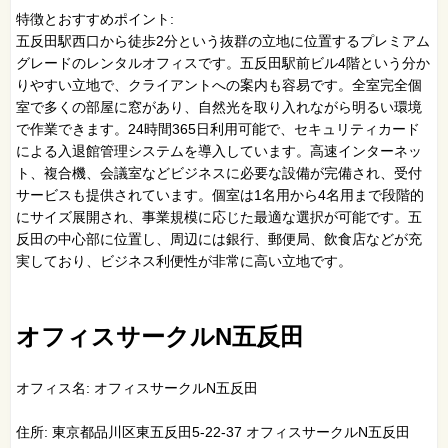
特徴とおすすめポイント:
五反田駅西口から徒歩2分という抜群の立地に位置するプレミアム
グレードのレンタルオフィスです。五反田駅前ビル4階という分か
りやすい立地で、クライアントへの案内も容易です。全室完全個
室で多くの部屋に窓があり、自然光を取り入れながら明るい環境
で作業できます。24時間365日利用可能で、セキュリティカード
による入退館管理システムを導入しています。高速インターネッ
ト、複合機、会議室などビジネスに必要な設備が完備され、受付
サービスも提供されています。個室は1名用から4名用まで段階的
にサイズ展開され、事業規模に応じた最適な選択が可能です。五
反田の中心部に位置し、周辺には銀行、郵便局、飲食店などが充
実しており、ビジネス利便性が非常に高い立地です。
オフィスサークルN五反田
オフィス名: オフィスサークルN五反田
住所: 東京都品川区東五反田5-22-37 オフィスサークルN五反田