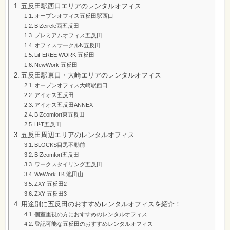
五反田駅西口エリアのレンタルオフィス
オープンオフィス五反田駅西口
BIZcircle西五反田
プレミアムオフィス五反田
オフィスサークルN五反田
LiFEREE WORK 五反田
NewWork 五反田
五反田駅東口・大崎エリアのレンタルオフィス
オープンオフィス大崎駅西口
アイオス五反田
アイオス五反田ANNEX
BIZcomfort東五反田
H¹T五反田
五反田周辺エリアのレンタルオフィス
BLOCKS目黒不動前
BIZcomfort五反田
ワークスタイリング五反田
WeWork TK 池田山
ZXY 五反田2
ZXY 五反田3
用途別に五反田のおすすめレンタルオフィスを紹介！
個室重視の方におすすめのレンタルオフィス
登記可能な五反田のおすすめレンタルオフィス