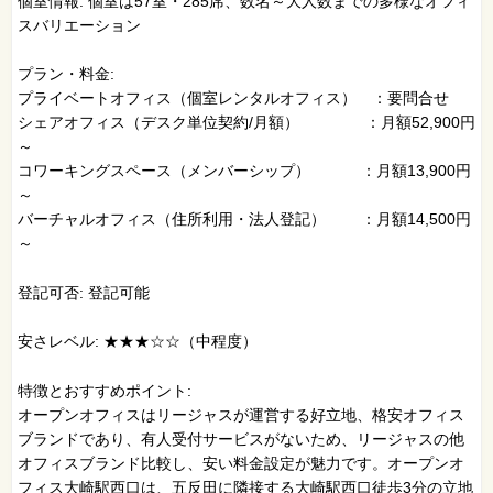
個室情報: 個室は57室・285席、数名～大人数までの多様なオフィ
スバリエーション
プラン・料金:
プライベートオフィス（個室レンタルオフィス） ：要問合せ
シェアオフィス（デスク単位契約/月額） ：月額52,900円
～
コワーキングスペース（メンバーシップ） ：月額13,900円
～
バーチャルオフィス（住所利用・法人登記） ：月額14,500円
～
登記可否: 登記可能
安さレベル: ★★★☆☆（中程度）
特徴とおすすめポイント:
オープンオフィスはリージャスが運営する好立地、格安オフィス
ブランドであり、有人受付サービスがないため、リージャスの他
オフィスブランド比較し、安い料金設定が魅力です。オープンオ
フィス大崎駅西口は、五反田に隣接する大崎駅西口徒歩3分の立地