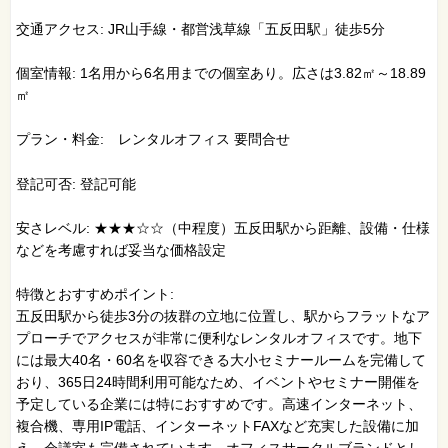
交通アクセス: JR山手線・都営浅草線「五反田駅」徒歩5分
個室情報: 1名用から6名用までの個室あり。広さは3.82㎡～18.89
㎡
プラン・料金: レンタルオフィス 要問合せ
登記可否: 登記可能
安さレベル: ★★★☆☆（中程度）五反田駅から距離、設備・仕様
などを考慮すれば妥当な価格設定
特徴とおすすめポイント:
五反田駅から徒歩3分の抜群の立地に位置し、駅からフラットなア
プローチでアクセスが非常に便利なレンタルオフィスです。地下
には最大40名・60名を収容できる大小セミナールームを完備して
おり、365日24時間利用可能なため、イベントやセミナー開催を
予定している企業には特におすすめです。高速インターネット、
複合機、専用IP電話、インターネットFAXなど充実した設備に加