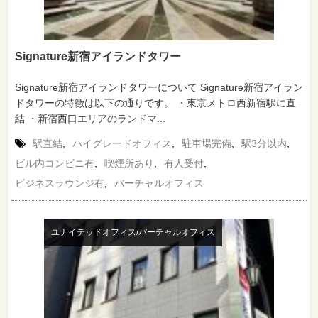
Signature新宿アイランドタワー
Signature新宿アイランドタワーについて Signature新宿アイラン
ドタワーの特徴は以下の通りです。 ・東京メトロ西新宿駅に直
結 ・新宿西口エリアのランドマ...
駅直結
,
ハイグレードオフィス
,
駐車場完備
,
駅3分以内
,
ビル内コンビニ有
,
喫煙所あり
,
有人受付
,
ビジネスラウンジ有
,
バーチャルオフィス
ユナイテッドオフィス/バーチャルオフィス