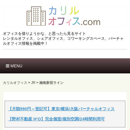
オフィスを借りようかな、と思ったら見るサイト
レンタルオフィス、シェアオフィス、コワーキングスペース、バーチャ
ルオフィス情報を掲載中！
MENU
ホーム
エリアでさがす
カリルオフィス
>
JR
>
湘南新宿ライン
市区でさがす
沿線でさがす
駅でさがす
ブランドでさがす
【月額990円～登記可】東京/横浜/大阪バーチャルオフィス
特徴でさがす
【野村不動産 H¹O】完全個室/個別空調/24時間利用可