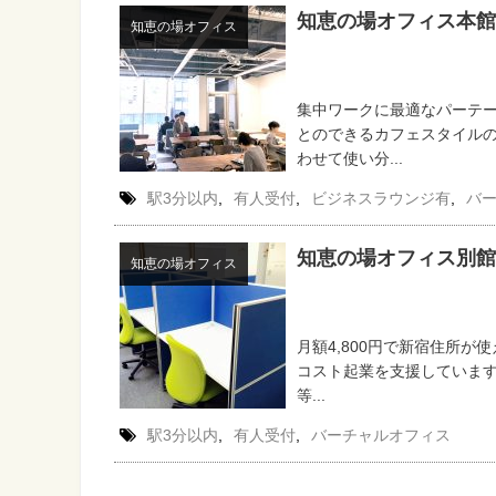
知恵の場オフィス本館
知恵の場オフィス
集中ワークに最適なパーテ
とのできるカフェスタイル
わせて使い分...
駅3分以内
,
有人受付
,
ビジネスラウンジ有
,
バ
知恵の場オフィス別館
知恵の場オフィス
月額4,800円で新宿住所が
コスト起業を支援していま
等...
駅3分以内
,
有人受付
,
バーチャルオフィス