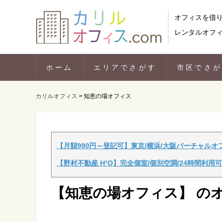
オフィスを借
レンタルオフ
ホーム
エリアでさがす
市区でさ
カリルオフィス
>
知恵の場オフィス
【月額990円～登記可】東京/横浜/大阪バーチャルオ
【野村不動産 H¹O】完全個室/個別空調/24時間利用可
【知恵の場オフィス】 の