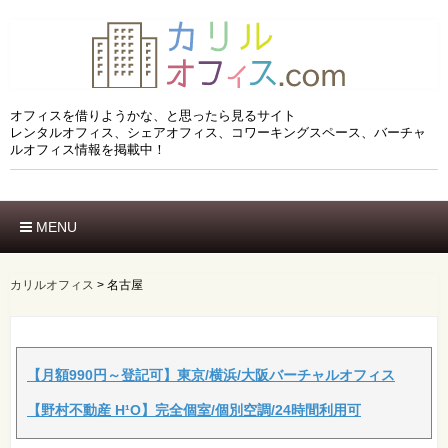
オフィスを借りようかな、と思ったら見るサイト
レンタルオフィス、シェアオフィス、コワーキングスペース、バーチャ
ルオフィス情報を掲載中！
MENU
ホーム
エリアでさがす
カリルオフィス
>
名古屋
市区でさがす
沿線でさがす
駅でさがす
ブランドでさがす
【月額990円～登記可】東京/横浜/大阪バーチャルオフィス
特徴でさがす
【野村不動産 H¹O】完全個室/個別空調/24時間利用可