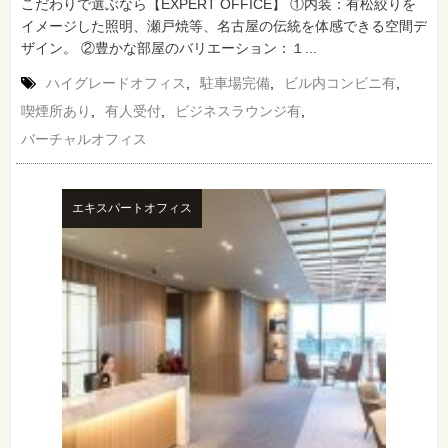
こだわりで選ぶなら【EXPERT OFFICE】 ①内装：有松絞りを
イメージした照明、瀬戸焼等、名古屋の伝統を体感できる空間デ
ザイン。 ②豊かな部屋のバリエーション：１...
ハイグレードオフィス
,
駐車場完備
,
ビル内コンビニ有
,
喫煙所あり
,
有人受付
,
ビジネスラウンジ有
,
バーチャルオフィス
エキスパートオフィス