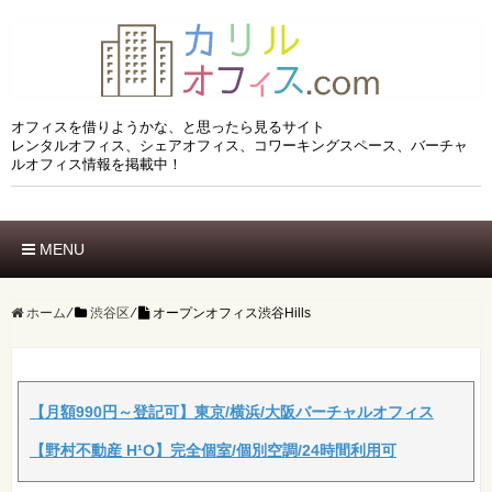
オフィスを借りようかな、と思ったら見るサイト
レンタルオフィス、シェアオフィス、コワーキングスペース、バーチャ
ルオフィス情報を掲載中！
MENU
ホーム
エリアでさがす
ホーム
⁄
渋谷区
⁄
オープンオフィス渋谷Hills
市区でさがす
沿線でさがす
駅でさがす
ブランドでさがす
【月額990円～登記可】東京/横浜/大阪バーチャルオフィス
特徴でさがす
【野村不動産 H¹O】完全個室/個別空調/24時間利用可