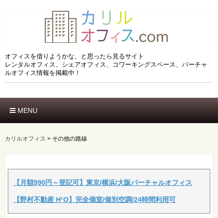
オフィスを借りようかな、と思ったら見るサイト
レンタルオフィス、シェアオフィス、コワーキングスペース、バーチャ
ルオフィス情報を掲載中！
MENU
ホーム
エリアでさがす
カリルオフィス
>
その他の路線
市区でさがす
沿線でさがす
駅でさがす
ブランドでさがす
【月額990円～登記可】東京/横浜/大阪バーチャルオフィス
特徴でさがす
【野村不動産 H¹O】完全個室/個別空調/24時間利用可