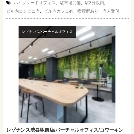
ハイグレードオフィス
,
駐車場完備
,
駅3分以内
,
ビル内コンビニ有
,
ビル内カフェ有
,
喫煙所あり
,
有人受付
レゾナンス/バーチャルオフィス
レゾナンス渋谷駅前店/バーチャルオフィス/コワーキン