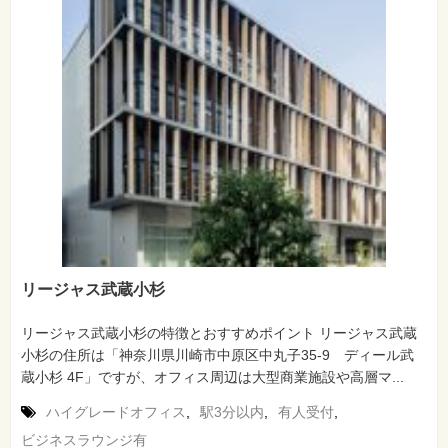
リージャス武蔵小杉
リージャス武蔵小杉の特徴とおすすめポイント リージャス武蔵
小杉の住所は「神奈川県川崎市中原区中丸子35-9 ディール武
蔵小杉 4F」ですが、オフィス周辺は大型商業施設や高層マ...
ハイグレードオフィス
,
駅3分以内
,
有人受付
,
ビジネスラウンジ有