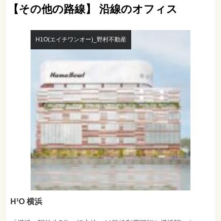
【その他の路線】 沿線のオフィス
H1O(エイチワンオー)_野村不動産
H¹O 横浜