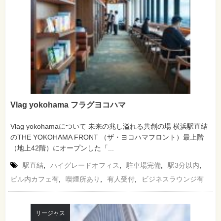
Vlag yokohama フラグヨコハマ
Vlag yokohamaについて 未来の兆し溢れる共創の場 横浜駅直結
のTHE YOKOHAMA FRONT （ザ・ヨコハマフロント）最上階
（地上42階）にオープンした「...
駅直結
,
ハイグレードオフィス
,
駐車場完備
,
駅3分以内
,
ビル内カフェ有
,
喫煙所あり
,
有人受付
,
ビジネスラウンジ有
リージャス