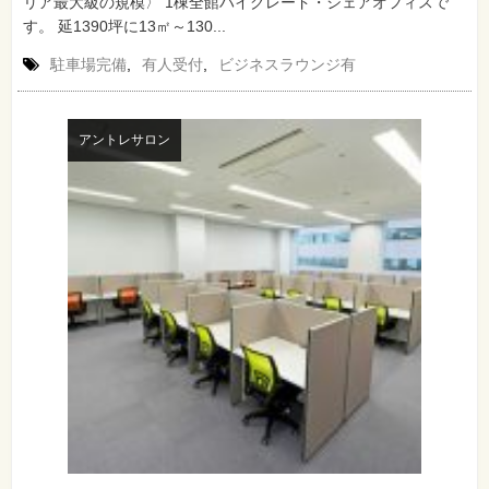
リア最大級の規模〉 1棟全館ハイグレード・シェアオフィスで
す。 延1390坪に13㎡～130...
駐車場完備
,
有人受付
,
ビジネスラウンジ有
アントレサロン