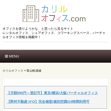
オフィスを借りようかな、と思ったら見るサイト
レンタルオフィス、シェアオフィス、コワーキングスペース、バーチャ
ルオフィス情報を掲載中！
MENU
ホーム
エリアでさがす
カリルオフィス
>
富山軌道線
市区でさがす
沿線でさがす
駅でさがす
ブランドでさがす
【月額990円～登記可】東京/横浜/大阪バーチャルオフィス
特徴でさがす
【野村不動産 H¹O】完全個室/個別空調/24時間利用可