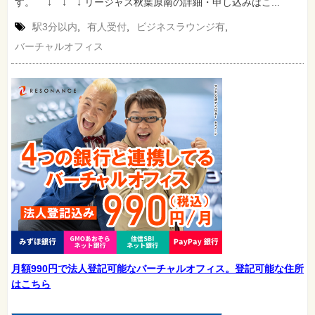
す。 ↓ ↓ ↓ リージャス秋葉原南の詳細・申し込みはこ...
駅3分以内
,
有人受付
,
ビジネスラウンジ有
,
バーチャルオフィス
月額990円で法人登記可能なバーチャルオフィス。登記可能な住所
はこちら