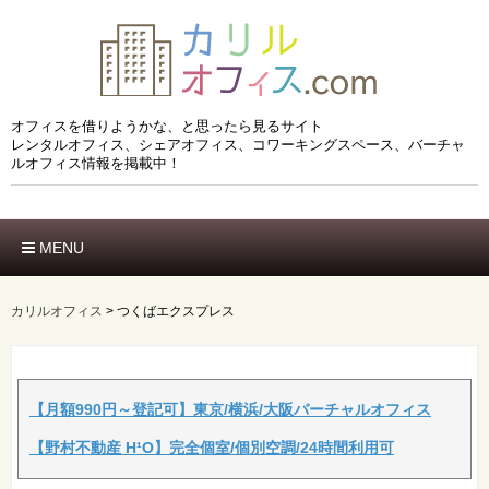
オフィスを借りようかな、と思ったら見るサイト
レンタルオフィス、シェアオフィス、コワーキングスペース、バーチャ
ルオフィス情報を掲載中！
MENU
ホーム
エリアでさがす
カリルオフィス
>
つくばエクスプレス
市区でさがす
沿線でさがす
駅でさがす
ブランドでさがす
【月額990円～登記可】東京/横浜/大阪バーチャルオフィス
特徴でさがす
【野村不動産 H¹O】完全個室/個別空調/24時間利用可