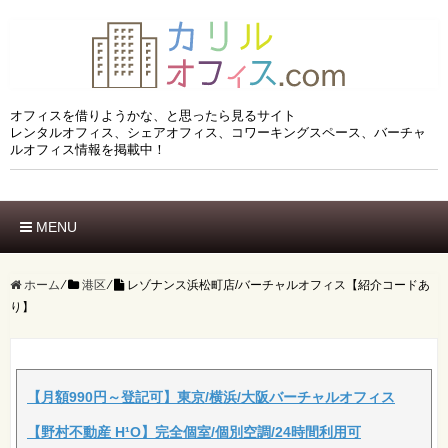
オフィスを借りようかな、と思ったら見るサイト
レンタルオフィス、シェアオフィス、コワーキングスペース、バーチャ
ルオフィス情報を掲載中！
MENU
ホーム
エリアでさがす
ホーム
⁄
港区
⁄
レゾナンス浜松町店/バーチャルオフィス【紹介コードあ
り】
市区でさがす
沿線でさがす
駅でさがす
ブランドでさがす
【月額990円～登記可】東京/横浜/大阪バーチャルオフィス
特徴でさがす
【野村不動産 H¹O】完全個室/個別空調/24時間利用可