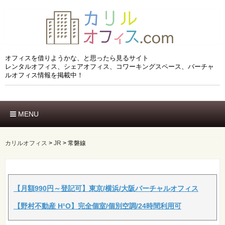
オフィスを借りようかな、と思ったら見るサイト
レンタルオフィス、シェアオフィス、コワーキングスペース、バーチャ
ルオフィス情報を掲載中！
MENU
ホーム
エリアでさがす
カリルオフィス
>
JR
>
常磐線
市区でさがす
沿線でさがす
駅でさがす
ブランドでさがす
【月額990円～登記可】東京/横浜/大阪バーチャルオフィス
特徴でさがす
【野村不動産 H¹O】完全個室/個別空調/24時間利用可