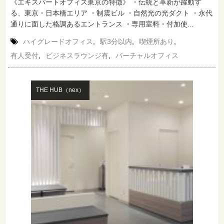
《エキスパートオフィス東京の特徴》 ・伝統と革新が躍動す
る、東京・日本橋エリア ・制震ビル ・自然光の光ダクト ・永代
通りに面した格調あるエントランス ・専用室料・付加使...
ハイグレードオフィス
,
駅3分以内
,
喫煙所あり
,
有人受付
,
ビジネスラウンジ有
,
バーチャルオフィス
THE HUB（nex）