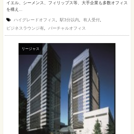
イエル、シーメンス、フィリップス等、大手企業も多数オフィス
を構え...
ハイグレードオフィス
,
駅3分以内
,
有人受付
,
ビジネスラウンジ有
,
バーチャルオフィス
リージャス