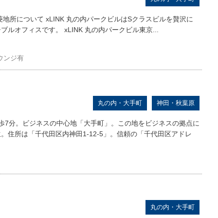
三菱地所について xLINK 丸の内パークビルはSクラスビルを贅沢に
ルオフィスです。 xLINK 丸の内パークビル東京...
ウンジ有
丸の内・大手町
神田・秋葉原
歩7分。ビジネスの中心地「大手町」。この地をビジネスの拠点に
。住所は「千代田区内神田1-12-5」。信頼の「千代田区アドレ
丸の内・大手町