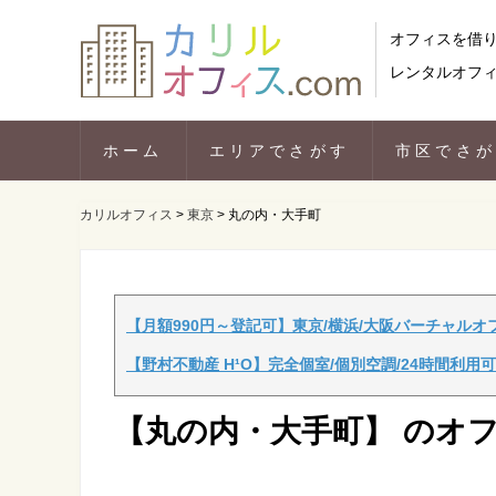
オフィスを借
レンタルオフ
ホーム
エリアでさがす
市区でさ
カリルオフィス
>
東京
>
丸の内・大手町
【月額990円～登記可】東京/横浜/大阪バーチャルオ
【野村不動産 H¹O】完全個室/個別空調/24時間利用可
【丸の内・大手町】 のオ