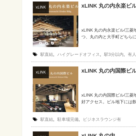
xLINK 丸の内永楽ビ
xLINK
xLINK 丸の内永楽ビル/三
つ、丸の内と大手町どちらにも抜
駅直結
,
ハイグレードオフィス
,
駅3分以内
,
有
xLINK 丸の内国際ビ
xLINK
xLINK 丸の内国際ビル/三
好アクセス。ビル地下には飲
駅直結
,
駐車場完備
,
ビジネスラウンジ有
xLINK 丸の内