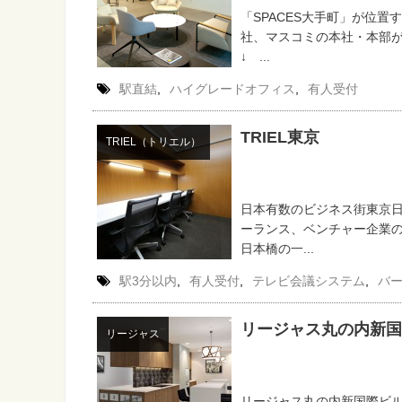
「SPACES大手町」が位
社、マスコミの本社・本部
↓ ...
駅直結
,
ハイグレードオフィス
,
有人受付
TRIEL東京
TRIEL（トリエル）
日本有数のビジネス街東京日
ーランス、ベンチャー企業
日本橋の一...
駅3分以内
,
有人受付
,
テレビ会議システム
,
バ
リージャス丸の内新国
リージャス
リージャス丸の内新国際ビ