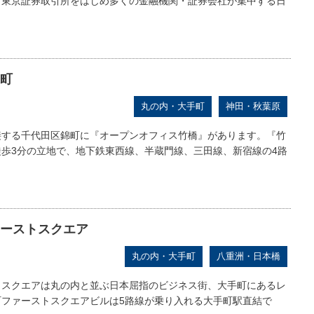
、東京証券取引所をはじめ多くの金融機関・証券会社が集中する日
町
丸の内・大手町
神田・秋葉原
接する千代田区錦町に『オープンオフィス竹橋』があります。『竹
歩3分の立地で、地下鉄東西線、半蔵門線、三田線、新宿線の4路
ーストスクエア
丸の内・大手町
八重洲・日本橋
トスクエアは丸の内と並ぶ日本屈指のビジネス街、大手町にあるレ
町ファーストスクエアビルは5路線が乗り入れる大手町駅直結で