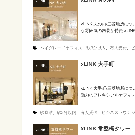
xLINK
xLINK 丸の内/三菱地所に
な雰囲気の内装が特徴 xLIN
ハイグレードオフィス
,
駅3分以内
,
有人受付
,
xLINK 大手町
xLINK
xLINK 大手町/三菱地所に
魅力のフレキシブルオフィス 
駅直結
,
駅3分以内
,
有人受付
,
ビジネスラウン
xLINK 常盤橋タワー
xLINK