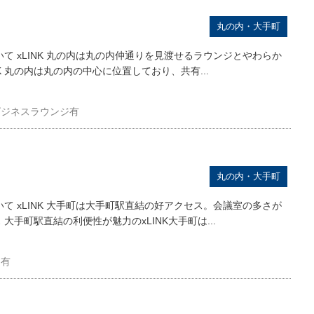
丸の内・大手町
ついて xLINK 丸の内は丸の内仲通りを見渡せるラウンジとやわらか
K 丸の内は丸の内の中心に位置しており、共有...
ビジネスラウンジ有
丸の内・大手町
ついて xLINK 大手町は大手町駅直結の好アクセス。会議室の多さが
大手町駅直結の利便性が魅力のxLINK大手町は...
ジ有