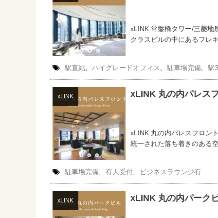
xLINK 常盤橋タワー/三菱
クラスビルの中にあるフレキシ
駅直結
,
ハイグレードオフィス
,
駐車場完備
,
駅
xLINK 丸の内パレス
xLINK
xLINK 丸の内パレスフロ
統一された落ち着きのある空間
駐車場完備
,
有人受付
,
ビジネスラウンジ有
xLINK 丸の内パーク
xLINK