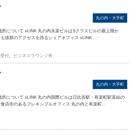
ル
丸の内・大手町
菱地所について xLINK 丸の内永楽ビルはSクラスビルの最上階か
群のアクセスを誇るシェアオフィス xLINK ...
人受付
,
ビジネスラウンジ有
ル
丸の内・大手町
菱地所について xLINK 丸の内国際ビルは日比谷駅・有楽町駅直結の
食店街のあるフレキシブルオフィス 丸の内と有楽町...