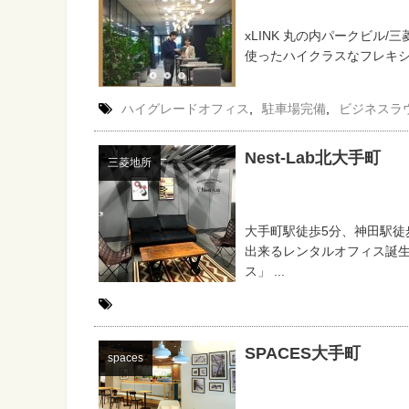
xLINK 丸の内パークビル/
使ったハイクラスなフレキシブ
ハイグレードオフィス
,
駐車場完備
,
ビジネスラ
Nest-Lab北大手町
三菱地所
大手町駅徒歩5分、神田駅徒
出来るレンタルオフィス誕生
ス」 ...
SPACES大手町
spaces