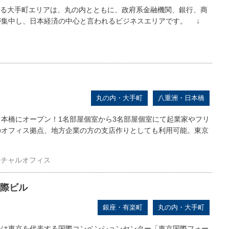
置する大手町エリアは、丸の内とともに、政府系金融機関、銀行、商
が集中し、日本経済の中心と言われるビジネスエリアです。 ↓
丸の内・大手町
八重洲・日本橋
本橋にオープン！1名部屋個室から3名部屋個室にて起業家やフリ
のオフィス拠点、地方企業の方の支店作りとしても利用可能。東京
ーチャルオフィス
際ビル
銀座・有楽町
丸の内・大手町
ルは東京を代表する国際コンベンションセンター「東京国際フォー