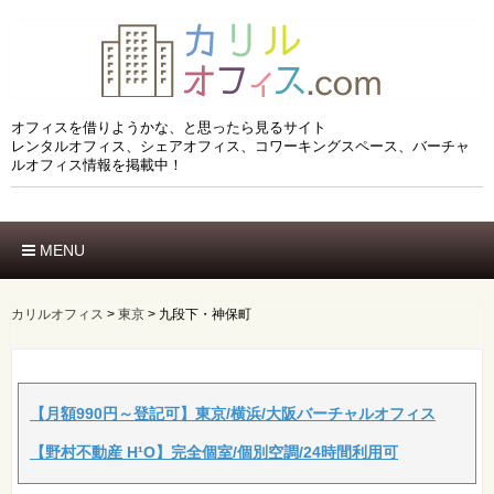
オフィスを借りようかな、と思ったら見るサイト
レンタルオフィス、シェアオフィス、コワーキングスペース、バーチャ
ルオフィス情報を掲載中！
MENU
ホーム
エリアでさがす
カリルオフィス
>
東京
>
九段下・神保町
市区でさがす
沿線でさがす
駅でさがす
ブランドでさがす
【月額990円～登記可】東京/横浜/大阪バーチャルオフィス
特徴でさがす
【野村不動産 H¹O】完全個室/個別空調/24時間利用可