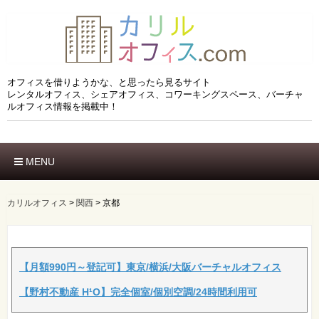
オフィスを借りようかな、と思ったら見るサイト
レンタルオフィス、シェアオフィス、コワーキングスペース、バーチャ
ルオフィス情報を掲載中！
MENU
ホーム
エリアでさがす
カリルオフィス
>
関西
>
京都
市区でさがす
沿線でさがす
駅でさがす
ブランドでさがす
【月額990円～登記可】東京/横浜/大阪バーチャルオフィス
特徴でさがす
【野村不動産 H¹O】完全個室/個別空調/24時間利用可