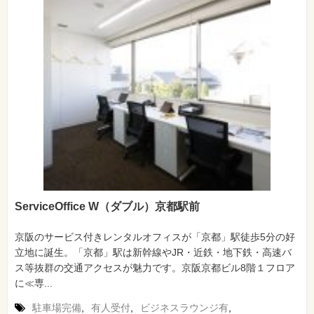
ServiceOffice W（ダブル）京都駅前
京阪のサービス付きレンタルオフィスが「京都」駅徒歩5分の好
立地に誕生。「京都」駅は新幹線やJR・近鉄・地下鉄・高速バ
ス等抜群の交通アクセスが魅力です。京阪京都ビル8階１フロア
に≪専...
駐車場完備
,
有人受付
,
ビジネスラウンジ有
,