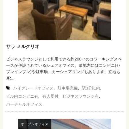
サラ メルクリオ
ビジネスラウンジとして利用できる約200㎡のコワーキングスペ
ースが併設されているシェアオフィス。敷地内にはコンビニ(セ
ブンイレブン)や駐車場、カーシェアリングもあります。立地も
JR...
ハイグレードオフィス
,
駐車場完備
,
駅3分以内
,
ビル内コンビニ有
,
有人受付
,
ビジネスラウンジ有
,
バーチャルオフィス
オープンオフィス