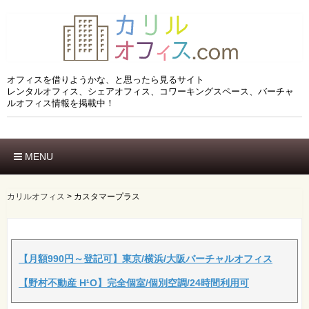
オフィスを借りようかな、と思ったら見るサイト
レンタルオフィス、シェアオフィス、コワーキングスペース、バーチャ
ルオフィス情報を掲載中！
MENU
ホーム
エリアでさがす
カリルオフィス
>
カスタマープラス
市区でさがす
沿線でさがす
駅でさがす
ブランドでさがす
【月額990円～登記可】東京/横浜/大阪バーチャルオフィス
特徴でさがす
【野村不動産 H¹O】完全個室/個別空調/24時間利用可