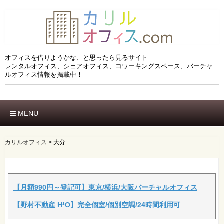
オフィスを借りようかな、と思ったら見るサイト
レンタルオフィス、シェアオフィス、コワーキングスペース、バーチャ
ルオフィス情報を掲載中！
MENU
ホーム
エリアでさがす
カリルオフィス
>
大分
市区でさがす
沿線でさがす
駅でさがす
ブランドでさがす
【月額990円～登記可】東京/横浜/大阪バーチャルオフィス
特徴でさがす
【野村不動産 H¹O】完全個室/個別空調/24時間利用可