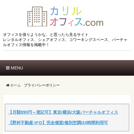
オフィスを借りようかな、と思ったら見るサイト
レンタルオフィス、シェアオフィス、コワーキングスペース、バーチャ
ルオフィス情報を掲載中！
MENU
ホーム
エリアでさがす
ホーム
プライバシーポリシー
市区でさがす
沿線でさがす
駅でさがす
ブランドでさがす
【月額990円～登記可】東京/横浜/大阪バーチャルオフィス
特徴でさがす
【野村不動産 H¹O】完全個室/個別空調/24時間利用可