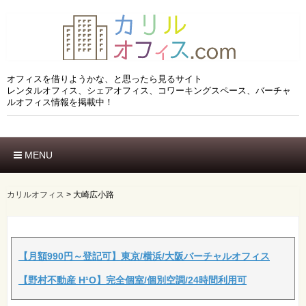
オフィスを借りようかな、と思ったら見るサイト
レンタルオフィス、シェアオフィス、コワーキングスペース、バーチャ
ルオフィス情報を掲載中！
MENU
ホーム
エリアでさがす
カリルオフィス
>
大崎広小路
市区でさがす
沿線でさがす
駅でさがす
ブランドでさがす
【月額990円～登記可】東京/横浜/大阪バーチャルオフィス
特徴でさがす
【野村不動産 H¹O】完全個室/個別空調/24時間利用可