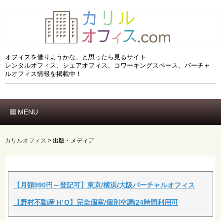
オフィスを借りようかな、と思ったら見るサイト
レンタルオフィス、シェアオフィス、コワーキングスペース、バーチャ
ルオフィス情報を掲載中！
MENU
ホーム
エリアでさがす
カリルオフィス
>
出版・メディア
市区でさがす
沿線でさがす
駅でさがす
ブランドでさがす
【月額990円～登記可】東京/横浜/大阪バーチャルオフィス
特徴でさがす
【野村不動産 H¹O】完全個室/個別空調/24時間利用可