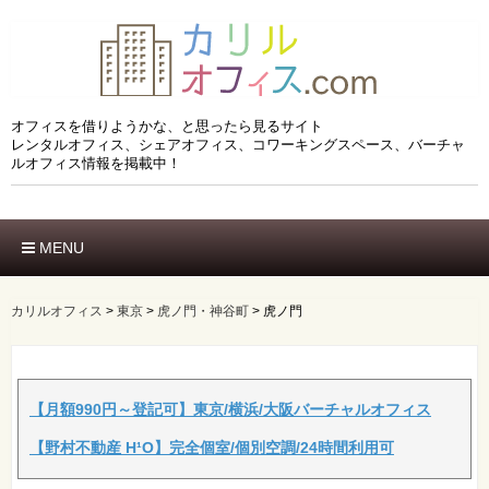
オフィスを借りようかな、と思ったら見るサイト
レンタルオフィス、シェアオフィス、コワーキングスペース、バーチャ
ルオフィス情報を掲載中！
MENU
ホーム
エリアでさがす
カリルオフィス
>
東京
>
虎ノ門・神谷町
>
虎ノ門
市区でさがす
沿線でさがす
駅でさがす
ブランドでさがす
【月額990円～登記可】東京/横浜/大阪バーチャルオフィス
特徴でさがす
【野村不動産 H¹O】完全個室/個別空調/24時間利用可